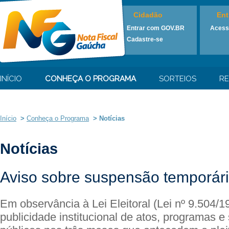
Cidadão
Ent
Entrar com GOV.BR
Acess
Cadastre-se
INÍCIO
CONHEÇA O PROGRAMA
SORTEIOS
RE
Início
>
Conheça o Programa
>
Notícias
Notícias
Aviso sobre suspensão temporári
Em observância à Lei Eleitoral (Lei nº 9.504/1
publicidade institucional de atos, programas e