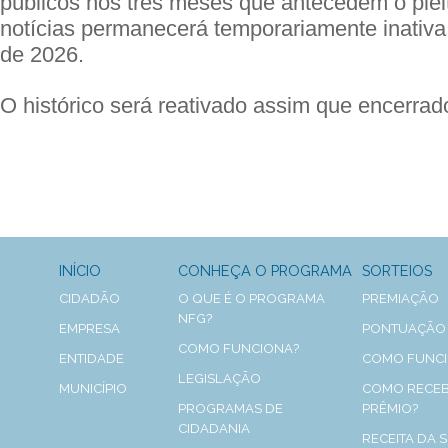
públicos nos três meses que antecedem o plei
notícias permanecerá temporariamente inativa a
de 2026.
O histórico será reativado assim que encerrado
INÍCIO
CONHEÇA O PROGRAMA
SORTEIOS
CIDADÃO
O QUE É O PROGRAMA
PREMIAÇÃO
NFG?
EMPRESA
PONTUAÇÃO
COMO FUNCIONA?
ENTIDADE
COMO FUNC
LEGISLAÇÃO
MUNICÍPIO
COMO RECEB
PROGRAMAS DE
PRÊMIO?
CIDADANIA
RECEITA DA 