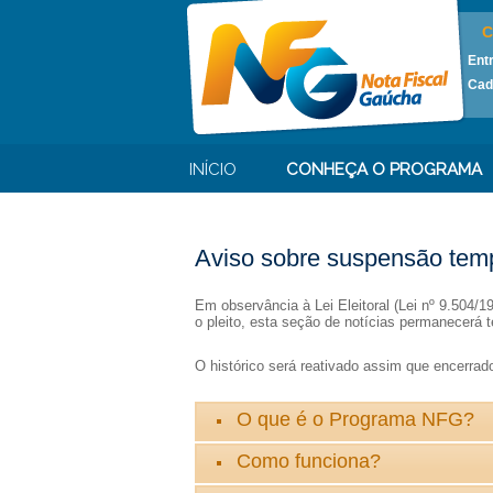
C
Ent
Cad
INÍCIO
CONHEÇA O PROGRAMA
Aviso sobre suspensão temp
Em observância à Lei Eleitoral (Lei nº 9.504/
o pleito, esta seção de notícias permanecerá t
O histórico será reativado assim que encerrado 
O que é o Programa NFG?
Como funciona?