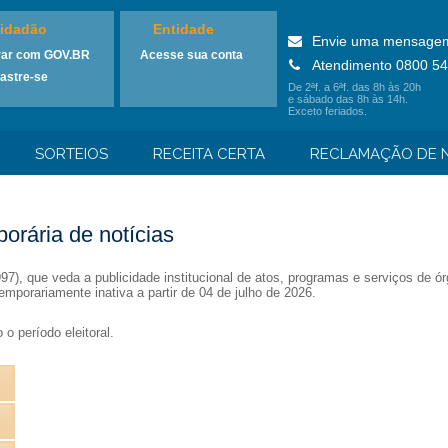
idadão
Entidade
Envie uma mensage
rar com GOV.BR
Acesse sua conta
Atendimento 0800 54
astre-se
De 2ªf. a 6ªf. das 8h às 20h
e sábado das 8h às 14h.
Exceto feriados.
SORTEIOS
RECEITA CERTA
RECLAMAÇÃO DE N
orária de notícias
1997), que veda a publicidade institucional de atos, programas e serviços de
emporariamente inativa a partir de 04 de julho de 2026.
o período eleitoral.