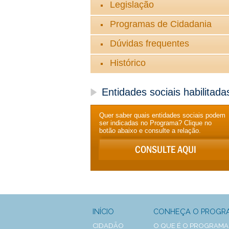
Legislação
Programas de Cidadania
Dúvidas frequentes
Histórico
Entidades sociais habilitada
Quer saber quais entidades sociais podem
ser indicadas no Programa? Clique no
botão abaixo e consulte a relação.
INÍCIO
CONHEÇA O PROGR
CIDADÃO
O QUE É O PROGRAMA