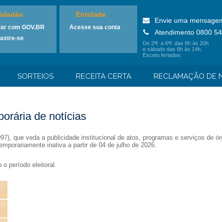
idadão
Entidade
Envie uma mensage
rar com GOV.BR
Acesse sua conta
Atendimento 0800 54
astre-se
De 2ªf. a 6ªf. das 8h às 20h
e sábado das 8h às 14h.
Exceto feriados.
SORTEIOS
RECEITA CERTA
RECLAMAÇÃO DE N
orária de notícias
1997), que veda a publicidade institucional de atos, programas e serviços de
emporariamente inativa a partir de 04 de julho de 2026.
o período eleitoral.