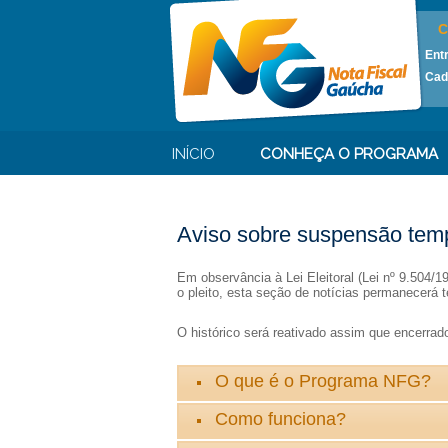
C
Ent
Cad
INÍCIO
CONHEÇA O PROGRAMA
Aviso sobre suspensão temp
Em observância à Lei Eleitoral (Lei nº 9.504/
o pleito, esta seção de notícias permanecerá t
O histórico será reativado assim que encerrado 
O que é o Programa NFG?
Como funciona?