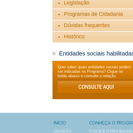
Legislação
Programas de Cidadania
Dúvidas frequentes
Histórico
Entidades sociais habilitada
Quer saber quais entidades sociais podem
ser indicadas no Programa? Clique no
botão abaixo e consulte a relação.
INÍCIO
CONHEÇA O PROGR
CIDADÃO
O QUE É O PROGRAMA