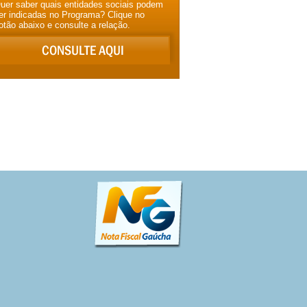
uer saber quais entidades sociais podem
er indicadas no Programa? Clique no
otão abaixo e consulte a relação.