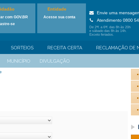
idadão
Entidade
Envie uma mensage
rar com GOV.BR
Acesse sua conta
Atendimento 0800 54
astre-se
De 2ªf. a 6ªf. das 8h às 20h
e sábado das 8h às 14h.
Exceto feriados.
SORTEIOS
RECEITA CERTA
RECLAMAÇÃO DE N
MUNICÍPIO
DIVULGAÇÃO
e