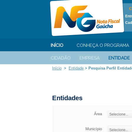
C
Ent
Cad
INÍCIO
CONHEÇA O PROGRAMA
CIDADÃO
EMPRESA
ENTIDADE
Início
>
Entidade
>
Pesquisa Perfil Entidad
Entidades
Área
Município