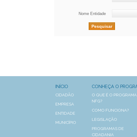
Nome Entidade
INÍCIO
CONHEÇA O PROGR
CIDADÃO
O QUE É O PROGRAMA
NFG?
EMPRESA
COMO FUNCIONA?
ENTIDADE
LEGISLAÇÃO
MUNICÍPIO
PROGRAMAS DE
CIDADANIA