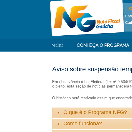
C
Ent
Cad
INÍCIO
CONHEÇA O PROGRAMA
Aviso sobre suspensão temp
Em observância à Lei Eleitoral (Lei nº 9.504/
o pleito, esta seção de notícias permanecerá t
O histórico será reativado assim que encerrado 
O que é o Programa NFG?
Como funciona?