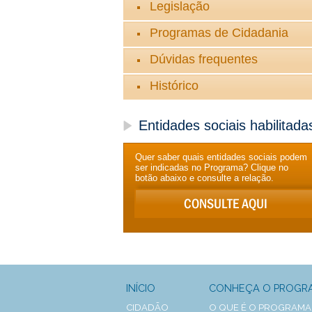
Legislação
Programas de Cidadania
Dúvidas frequentes
Histórico
Entidades sociais habilitada
Quer saber quais entidades sociais podem
ser indicadas no Programa? Clique no
botão abaixo e consulte a relação.
INÍCIO
CONHEÇA O PROGR
CIDADÃO
O QUE É O PROGRAMA