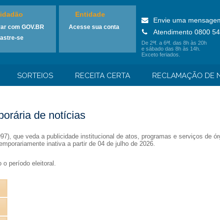
idadão
Entidade
Envie uma mensage
rar com GOV.BR
Acesse sua conta
Atendimento 0800 54
astre-se
De 2ªf. a 6ªf. das 8h às 20h
e sábado das 8h às 14h.
Exceto feriados.
SORTEIOS
RECEITA CERTA
RECLAMAÇÃO DE N
orária de notícias
1997), que veda a publicidade institucional de atos, programas e serviços de
emporariamente inativa a partir de 04 de julho de 2026.
o período eleitoral.