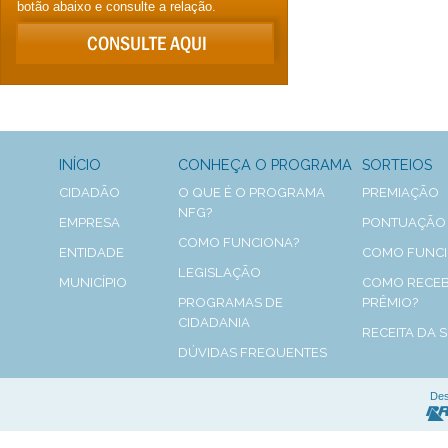
botão abaixo e consulte a relação.
INÍCIO
CONHEÇA O PROGRAMA
SORTEIOS
CIDADÃO
O QUE É O PROGRAMA
PREMIAÇÃO
NFG?
EMPRESA
PONTUAÇÃO
COMO FUNCIONA?
ENTIDADE
COMO FUNC
LEGISLAÇÃO
MUNICÍPIO
COMO RECEB
PROGRAMAS DE
PRÊMIO?
CIDADANIA
RECEITA DA 
DÚVIDAS FREQUENTES
Des