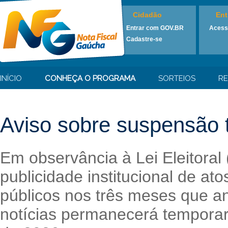
Cidadão
Ent
Entrar com GOV.BR
Acess
Cadastre-se
INÍCIO
CONHEÇA O PROGRAMA
SORTEIOS
RE
Aviso sobre suspensão t
Em observância à Lei Eleitoral
publicidade institucional de at
públicos nos três meses que an
notícias permanecerá temporari