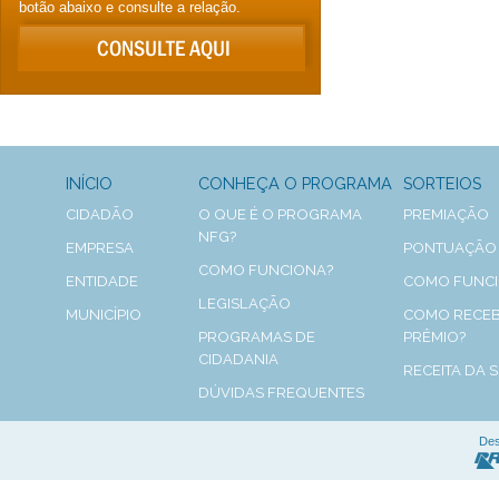
botão abaixo e consulte a relação.
INÍCIO
CONHEÇA O PROGRAMA
SORTEIOS
CIDADÃO
O QUE É O PROGRAMA
PREMIAÇÃO
NFG?
EMPRESA
PONTUAÇÃO
COMO FUNCIONA?
ENTIDADE
COMO FUNC
LEGISLAÇÃO
MUNICÍPIO
COMO RECEB
PROGRAMAS DE
PRÊMIO?
CIDADANIA
RECEITA DA 
DÚVIDAS FREQUENTES
Des