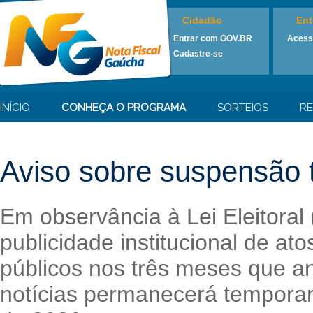
Cidadão
Ent
Entrar com GOV.BR
Acess
Cadastre-se
INÍCIO
CONHEÇA O PROGRAMA
SORTEIOS
RE
Aviso sobre suspensão t
Em observância à Lei Eleitoral
publicidade institucional de at
públicos nos três meses que an
notícias permanecerá temporari