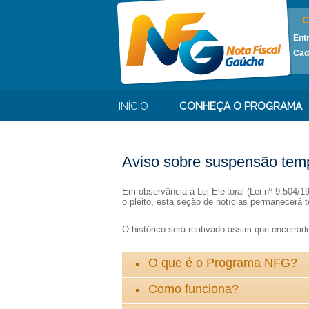
C
Ent
Cad
INÍCIO
CONHEÇA O PROGRAMA
Aviso sobre suspensão temp
Em observância à Lei Eleitoral (Lei nº 9.504/
o pleito, esta seção de notícias permanecerá t
O histórico será reativado assim que encerrado 
O que é o Programa NFG?
Como funciona?