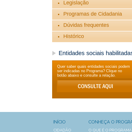
Legislação
Programas de Cidadania
Dúvidas frequentes
Histórico
Entidades sociais habilitada
Quer saber quais entidades sociais podem
ser indicadas no Programa? Clique no
botão abaixo e consulte a relação.
INÍCIO
CONHEÇA O PROGR
CIDADÃO
O QUE É O PROGRAMA