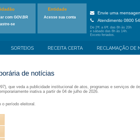
idadão
Entidade
Envie uma mensage
rar com GOV.BR
Acesse sua conta
Atendimento 0800 54
astre-se
De 2ªf. a 6ªf. das 8h às 20h
e sábado das 8h às 14h.
Exceto feriados.
SORTEIOS
RECEITA CERTA
RECLAMAÇÃO DE N
orária de notícias
1997), que veda a publicidade institucional de atos, programas e serviços de
emporariamente inativa a partir de 04 de julho de 2026.
o período eleitoral.