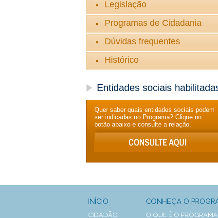
Legislação
Programas de Cidadania
Dúvidas frequentes
Histórico
Entidades sociais habilitada
Quer saber quais entidades sociais podem
ser indicadas no Programa? Clique no
botão abaixo e consulte a relação.
INÍCIO
CONHEÇA O PROGR
CIDADÃO
O QUE É O PROGRAMA