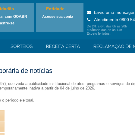
idadão
Entidade
Envie uma mensage
rar com GOV.BR
Acesse sua conta
Atendimento 0800 54
astre-se
De 2ªf. a 6ªf. das 8h às 20h
e sábado das 8h às 14h.
Exceto feriados.
SORTEIOS
RECEITA CERTA
RECLAMAÇÃO DE N
orária de notícias
1997), que veda a publicidade institucional de atos, programas e serviços de
emporariamente inativa a partir de 04 de julho de 2026.
o período eleitoral.