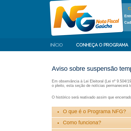
C
Ent
Cad
INÍCIO
CONHEÇA O PROGRAMA
Aviso sobre suspensão temp
Em observância à Lei Eleitoral (Lei nº 9.504/
o pleito, esta seção de notícias permanecerá t
O histórico será reativado assim que encerrado 
O que é o Programa NFG?
Como funciona?