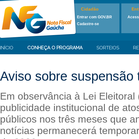
Cidadão
Ent
Entrar com GOV.BR
Acess
Cadastre-se
INÍCIO
CONHEÇA O PROGRAMA
SORTEIOS
RE
Aviso sobre suspensão t
Em observância à Lei Eleitoral
publicidade institucional de at
públicos nos três meses que an
notícias permanecerá temporari