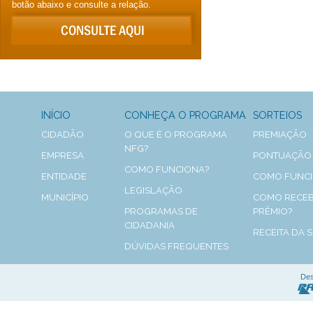
botão abaixo e consulte a relação.
INÍCIO
CONHEÇA O PROGRAMA
SORTEIOS
CIDADÃO
O QUE É O PROGRAMA
PREMIAÇÃO
NFG?
EMPRESA
PONTUAÇÃO
COMO FUNCIONA?
ENTIDADE
COMO FUNC
LEGISLAÇÃO
MUNICÍPIO
COMO RECEB
PROGRAMAS DE
PRÊMIO?
CIDADANIA
RECEITA DA 
DÚVIDAS FREQUENTES
Des