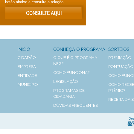
botão abaixo e consulte a relação.
INÍCIO
CONHEÇA O PROGRAMA
SORTEIOS
CIDADÃO
O QUE É O PROGRAMA
PREMIAÇÃO
NFG?
EMPRESA
PONTUAÇÃO
COMO FUNCIONA?
ENTIDADE
COMO FUNC
LEGISLAÇÃO
MUNICÍPIO
COMO RECEB
PROGRAMAS DE
PRÊMIO?
CIDADANIA
RECEITA DA 
DÚVIDAS FREQUENTES
Des