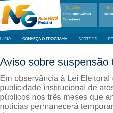
Cidadão
Ent
Entrar com GOV.BR
Acess
Cadastre-se
INÍCIO
CONHEÇA O PROGRAMA
SORTEIOS
RE
Aviso sobre suspensão t
Em observância à Lei Eleitoral
publicidade institucional de at
públicos nos três meses que an
notícias permanecerá temporari