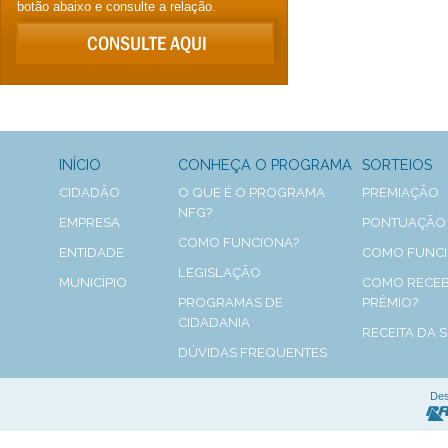
botão abaixo e consulte a relação.
INÍCIO
CONHEÇA O PROGRAMA
SORTEIOS
CIDADÃO
O QUE É O PROGRAMA
PREMIAÇÃO
NFG?
EMPRESA
PONTUAÇÃO
COMO FUNCIONA?
ENTIDADE
COMO FUNC
LEGISLAÇÃO
MUNICÍPIO
COMO RECEB
PROGRAMAS DE
PRÊMIO?
CIDADANIA
RECEITA DA 
DÚVIDAS FREQUENTES
Des