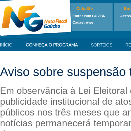
Cidadão
Ent
Entrar com GOV.BR
Acess
Cadastre-se
INÍCIO
CONHEÇA O PROGRAMA
SORTEIOS
RE
Aviso sobre suspensão t
Em observância à Lei Eleitoral
publicidade institucional de at
públicos nos três meses que an
notícias permanecerá temporari