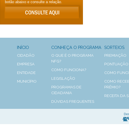
botão abaixo e consulte a relação.
INÍCIO
CONHEÇA O PROGRAMA
SORTEIOS
CIDADÃO
O QUE É O PROGRAMA
PREMIAÇÃO
NFG?
EMPRESA
PONTUAÇÃO
COMO FUNCIONA?
ENTIDADE
COMO FUNC
LEGISLAÇÃO
MUNICÍPIO
COMO RECEB
PROGRAMAS DE
PRÊMIO?
CIDADANIA
RECEITA DA 
DÚVIDAS FREQUENTES
Des