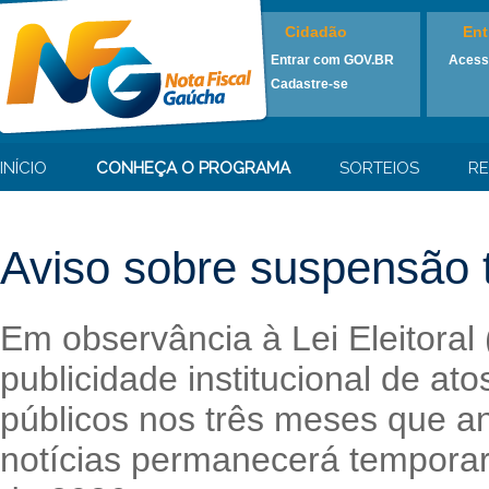
Cidadão
Ent
Entrar com GOV.BR
Acess
Cadastre-se
INÍCIO
CONHEÇA O PROGRAMA
SORTEIOS
RE
Aviso sobre suspensão t
Em observância à Lei Eleitoral
publicidade institucional de at
públicos nos três meses que an
notícias permanecerá temporari