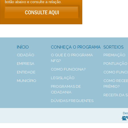
botão abaixo e consulte a relação.
INÍCIO
CONHEÇA O PROGRAMA
SORTEIOS
CIDADÃO
O QUE É O PROGRAMA
PREMIAÇÃO
NFG?
EMPRESA
PONTUAÇÃO
COMO FUNCIONA?
ENTIDADE
COMO FUNC
LEGISLAÇÃO
MUNICÍPIO
COMO RECEB
PROGRAMAS DE
PRÊMIO?
CIDADANIA
RECEITA DA 
DÚVIDAS FREQUENTES
Des