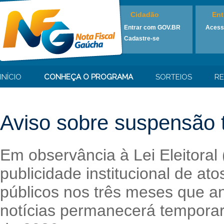
Cidadão
Ent
Entrar com GOV.BR
Acess
Cadastre-se
INÍCIO
CONHEÇA O PROGRAMA
SORTEIOS
RE
Aviso sobre suspensão t
Em observância à Lei Eleitoral
publicidade institucional de at
públicos nos três meses que an
notícias permanecerá temporari