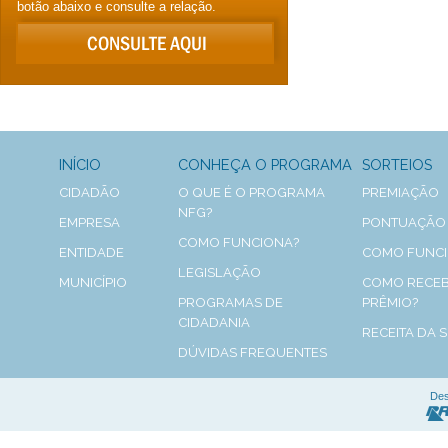
botão abaixo e consulte a relação.
INÍCIO
CONHEÇA O PROGRAMA
SORTEIOS
CIDADÃO
O QUE É O PROGRAMA
PREMIAÇÃO
NFG?
EMPRESA
PONTUAÇÃO
COMO FUNCIONA?
ENTIDADE
COMO FUNC
LEGISLAÇÃO
MUNICÍPIO
COMO RECEB
PROGRAMAS DE
PRÊMIO?
CIDADANIA
RECEITA DA 
DÚVIDAS FREQUENTES
Des