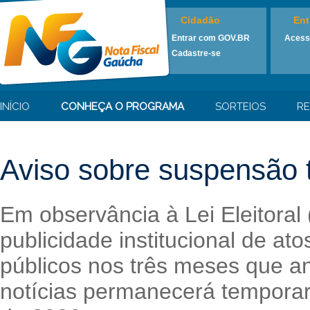
Cidadão
Ent
Entrar com GOV.BR
Acess
Cadastre-se
INÍCIO
CONHEÇA O PROGRAMA
SORTEIOS
RE
Aviso sobre suspensão t
Em observância à Lei Eleitoral
publicidade institucional de at
públicos nos três meses que an
notícias permanecerá temporari