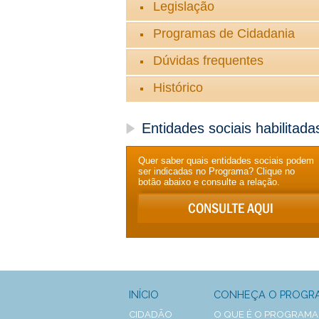
Legislação
Programas de Cidadania
Dúvidas frequentes
Histórico
Entidades sociais habilitada
Quer saber quais entidades sociais podem
ser indicadas no Programa? Clique no
botão abaixo e consulte a relação.
INÍCIO
CONHEÇA O PROGR
CIDADÃO
O QUE É O PROGRAMA