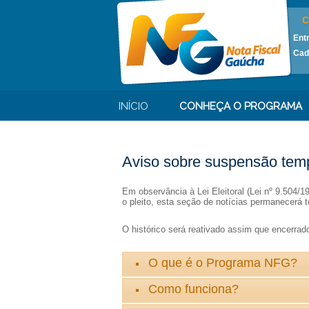
C
Ent
Cad
INÍCIO
CONHEÇA O PROGRAMA
Aviso sobre suspensão temp
Em observância à Lei Eleitoral (Lei nº 9.504/
o pleito, esta seção de notícias permanecerá t
O histórico será reativado assim que encerrado 
O que é o Programa NFG?
Como funciona?