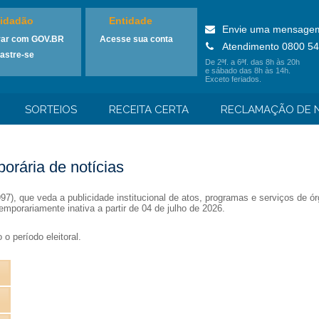
idadão
Entidade
Envie uma mensage
rar com GOV.BR
Acesse sua conta
Atendimento 0800 54
astre-se
De 2ªf. a 6ªf. das 8h às 20h
e sábado das 8h às 14h.
Exceto feriados.
SORTEIOS
RECEITA CERTA
RECLAMAÇÃO DE N
orária de notícias
1997), que veda a publicidade institucional de atos, programas e serviços de
emporariamente inativa a partir de 04 de julho de 2026.
o período eleitoral.