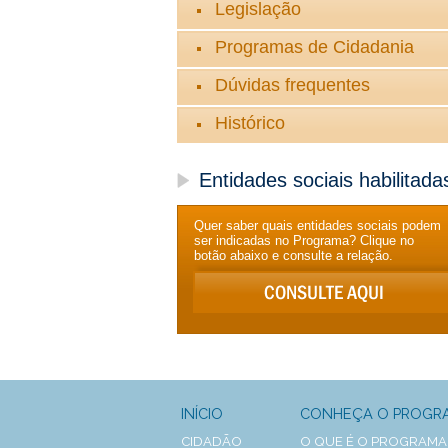
Legislação
Programas de Cidadania
Dúvidas frequentes
Histórico
Entidades sociais habilitada
Quer saber quais entidades sociais podem
ser indicadas no Programa? Clique no
botão abaixo e consulte a relação.
INÍCIO
CONHEÇA O PROGR
CIDADÃO
O QUE É O PROGRAMA