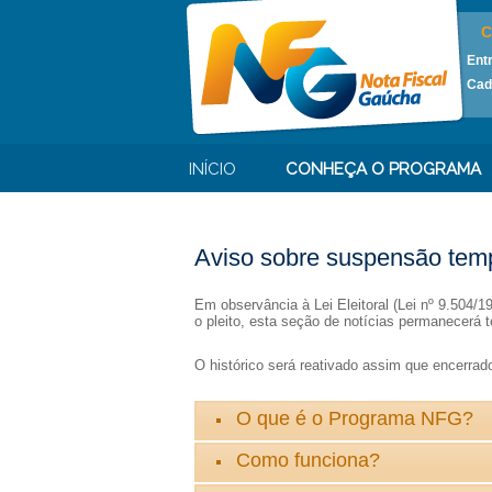
C
Ent
Cad
INÍCIO
CONHEÇA O PROGRAMA
Aviso sobre suspensão temp
Em observância à Lei Eleitoral (Lei nº 9.504/
o pleito, esta seção de notícias permanecerá t
O histórico será reativado assim que encerrado 
O que é o Programa NFG?
Como funciona?