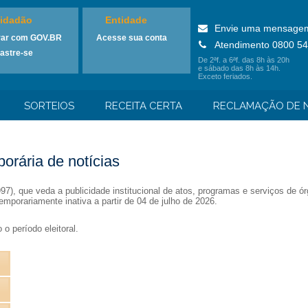
idadão
Entidade
Envie uma mensage
rar com GOV.BR
Acesse sua conta
Atendimento 0800 54
astre-se
De 2ªf. a 6ªf. das 8h às 20h
e sábado das 8h às 14h.
Exceto feriados.
SORTEIOS
RECEITA CERTA
RECLAMAÇÃO DE N
orária de notícias
1997), que veda a publicidade institucional de atos, programas e serviços de
emporariamente inativa a partir de 04 de julho de 2026.
o período eleitoral.