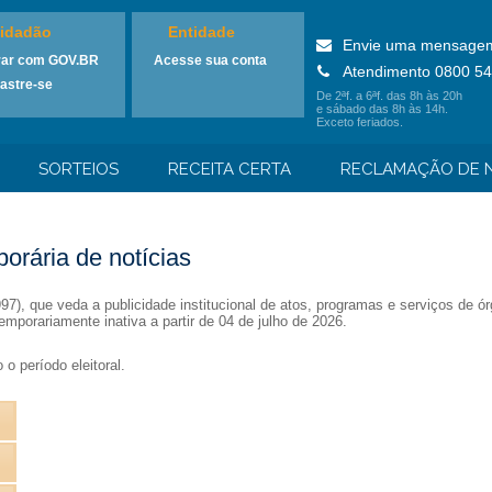
idadão
Entidade
Envie uma mensage
rar com GOV.BR
Acesse sua conta
Atendimento 0800 54
astre-se
De 2ªf. a 6ªf. das 8h às 20h
e sábado das 8h às 14h.
Exceto feriados.
SORTEIOS
RECEITA CERTA
RECLAMAÇÃO DE N
orária de notícias
1997), que veda a publicidade institucional de atos, programas e serviços de
emporariamente inativa a partir de 04 de julho de 2026.
o período eleitoral.