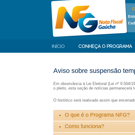
C
Ent
Cad
INÍCIO
CONHEÇA O PROGRAMA
Aviso sobre suspensão temp
Em observância à Lei Eleitoral (Lei nº 9.504/
o pleito, esta seção de notícias permanecerá t
O histórico será reativado assim que encerrado 
O que é o Programa NFG?
Como funciona?