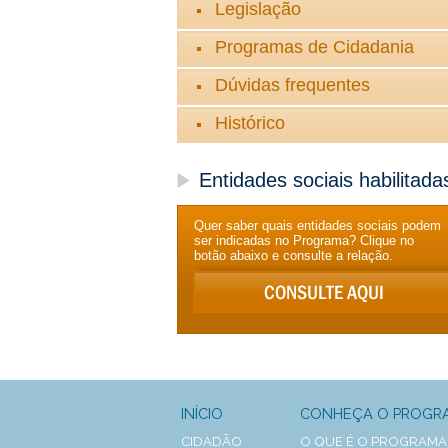
Legislação
Programas de Cidadania
Dúvidas frequentes
Histórico
Entidades sociais habilitada
Quer saber quais entidades sociais podem
ser indicadas no Programa? Clique no
botão abaixo e consulte a relação.
INÍCIO
CONHEÇA O PROGR
CIDADÃO
O QUE É O PROGRAMA